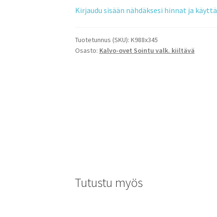
Kirjaudu sisään nähdäksesi hinnat ja käyt
Tuotetunnus (SKU):
K988x345
Osasto:
Kalvo-ovet Sointu valk. kiiltävä
Tutustu myös