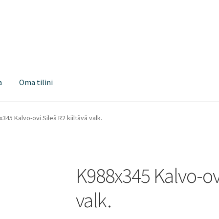
a
Oma tilini
345 Kalvo-ovi Sileä R2 kiiltävä valk.
K988x345 Kalvo-ovi 
valk.