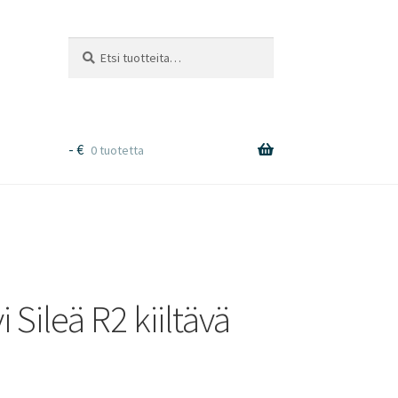
Etsi:
Haku
-
€
0 tuotetta
Sileä R2 kiiltävä