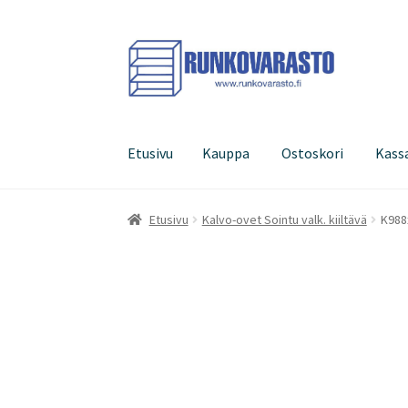
Siirry
Siirry
navigointiin
sisältöön
Etusivu
Kauppa
Ostoskori
Kass
Etusivu
Kauppa
Ostoskori
Kassa
Oma tilini
Etusivu
Kalvo-ovet Sointu valk. kiiltävä
K988x