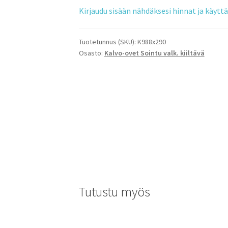
Kirjaudu sisään nähdäksesi hinnat ja käyt
Tuotetunnus (SKU):
K988x290
Osasto:
Kalvo-ovet Sointu valk. kiiltävä
Tutustu myös