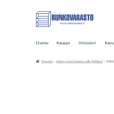
Siirry
Siirry
navigointiin
sisältöön
Etusivu
Kauppa
Ostoskori
Kass
Etusivu
Kauppa
Ostoskori
Kassa
Oma tilini
Etusivu
Kalvo-ovet Sointu valk. kiiltävä
K988x