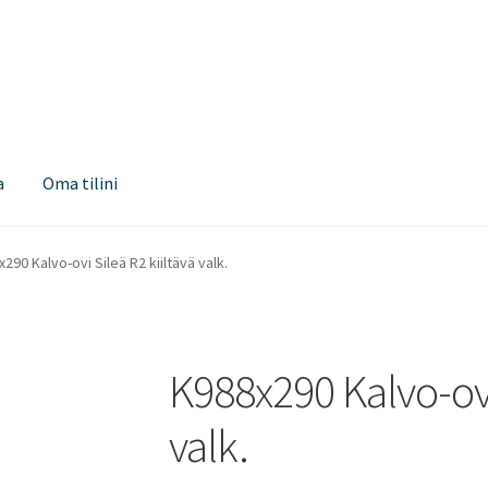
a
Oma tilini
290 Kalvo-ovi Sileä R2 kiiltävä valk.
K988x290 Kalvo-ovi 
valk.