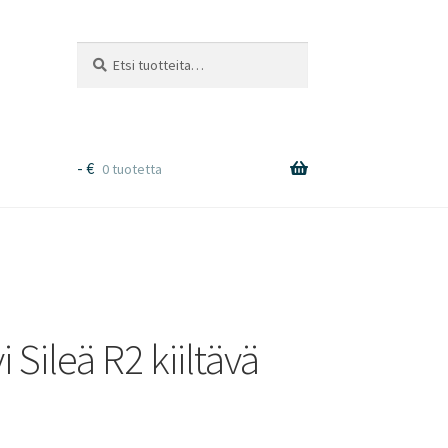
Etsi:
Haku
-
€
0 tuotetta
Sileä R2 kiiltävä