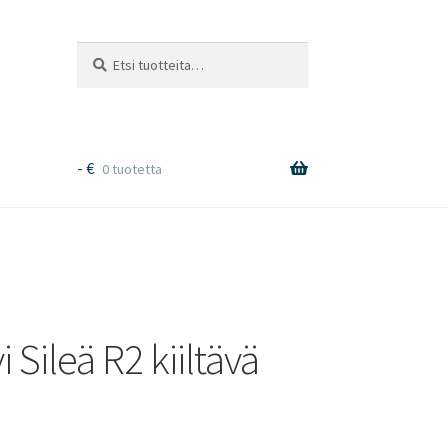
Etsi:
Haku
-
€
0 tuotetta
Sileä R2 kiiltävä