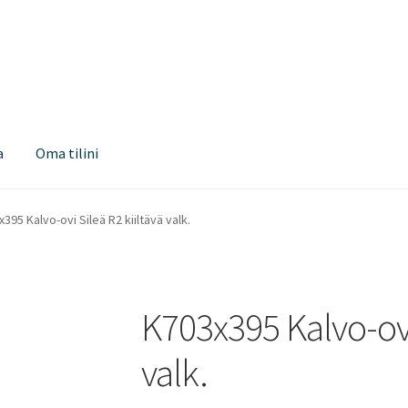
a
Oma tilini
395 Kalvo-ovi Sileä R2 kiiltävä valk.
K703x395 Kalvo-ovi 
valk.