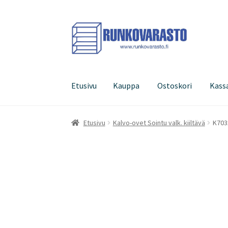
Siirry
Siirry
navigointiin
sisältöön
Etusivu
Kauppa
Ostoskori
Kass
Etusivu
Kauppa
Ostoskori
Kassa
Oma tilini
Etusivu
Kalvo-ovet Sointu valk. kiiltävä
K703x