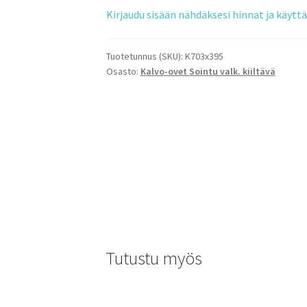
Kirjaudu sisään nähdäksesi hinnat ja käyt
Tuotetunnus (SKU):
K703x395
Osasto:
Kalvo-ovet Sointu valk. kiiltävä
Tutustu myös