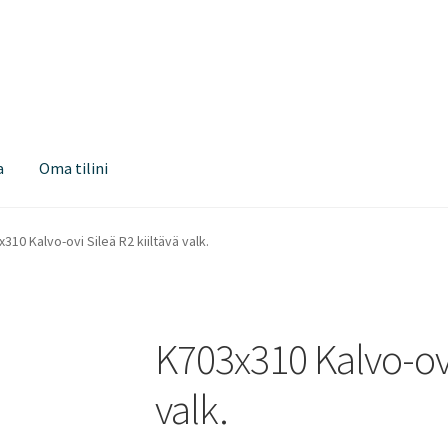
a
Oma tilini
310 Kalvo-ovi Sileä R2 kiiltävä valk.
K703x310 Kalvo-ovi 
valk.