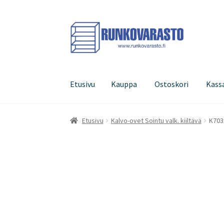
Siirry
Siirry
navigointiin
sisältöön
Etusivu
Kauppa
Ostoskori
Kass
Etusivu
Kauppa
Ostoskori
Kassa
Oma tilini
Etusivu
Kalvo-ovet Sointu valk. kiiltävä
K703x