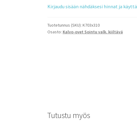
Kirjaudu sisään nähdäksesi hinnat ja käyt
Tuotetunnus (SKU):
K703x310
Osasto:
Kalvo-ovet Sointu valk. kiiltävä
Tutustu myös