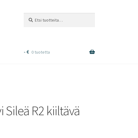
Etsi:
Haku
-
€
0 tuotetta
Sileä R2 kiiltävä