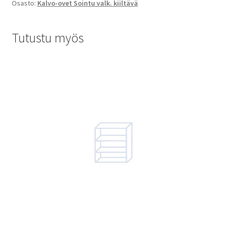
Osasto:
Kalvo-ovet Sointu valk. kiiltävä
Tutustu myös