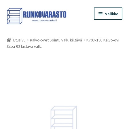
Siirry
Siirry
Valikko
navigointiin
sisältöön
Etusivu
Etusivu
Kalvo-ovet Sointu valk. kiiltävä
K703x195 Kalvo-ovi
Sileä R2 kiiltävä valk.
Kauppa
Ostoskori
Kassa
Oma tilini