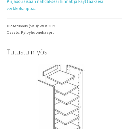
Kirjaudu sisään nähdäksesi hinnat ja käyttääksesi
verkkokauppaa
Tuotetunnus (SKU):
WCKOHM3
Osasto:
Kylpyhuonekaapit
Tutustu myös