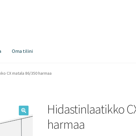
a
Oma tilini
ikko CX matala 86/350 harmaa
Hidastinlaatikko C
harmaa