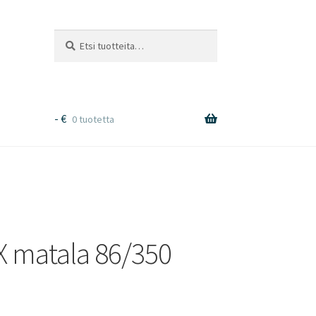
Etsi:
Haku
-
€
0 tuotetta
X matala 86/350