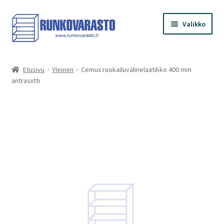
Siirry
Siirry
Valikko
navigointiin
sisältöön
Etusivu
Etusivu
Yleinen
Cemux ruokailuvälinelaatikko 400 mm
antrasiitti
Kauppa
Ostoskori
Kassa
Oma tilini