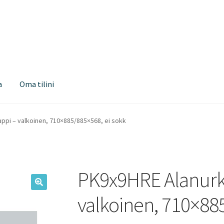
a
Oma tilini
ppi – valkoinen, 710×885/885×568, ei sokk
PK9x9HRE Alanurk
valkoinen, 710×88