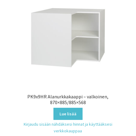
PK9x9HR Alanurkkakaappi – valkoinen,
870×885/885×568
Lue lisää
Kirjaudu sisään nähdäksesi hinnat ja käyttääksesi
verkkokauppaa