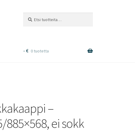
Etsi:
Haku
-
€
0 tuotetta
kakaappi –
5/885×568, ei sokk