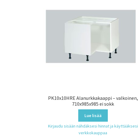
PK10x10HRE Alanurkkakaappi – valkoinen,
710x985x985 ei sokk
Lue lisää
Kirjaudu sisään nähdäksesi hinnat ja käyttääksesi
verkkokauppaa