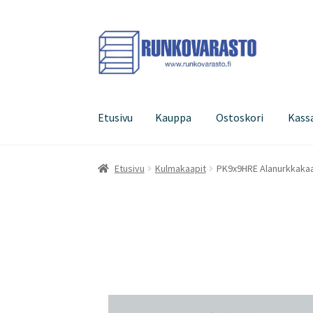
Siirry
Siirry
navigointiin
sisältöön
Etusivu
Kauppa
Ostoskori
Kass
Etusivu
Kauppa
Ostoskori
Kassa
Oma tilini
Etusivu
Kulmakaapit
PK9x9HRE Alanurkkakaa