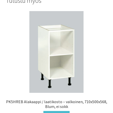
Tutustu myös
PK5HREB Alakaappi / laatikosto – valkoinen, 710x500x568,
Blum, ei sokk