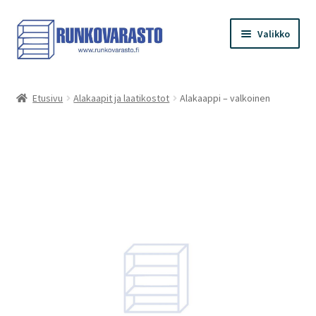
Siirry
Siirry
Valikko
navigointiin
sisältöön
Etusivu
Etusivu
Alakaapit ja laatikostot
Alakaappi – valkoinen
Kauppa
Ostoskori
Kassa
Oma tilini