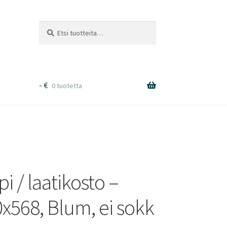
Etsi:
Haku
-
€
0 tuotetta
 / laatikosto –
x568, Blum, ei sokk