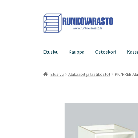
Siirry
Siirry
navigointiin
sisältöön
Etusivu
Kauppa
Ostoskori
Kass
Etusivu
Kauppa
Ostoskori
Kassa
Oma tilini
Etusivu
Alakaapit ja laatikostot
PK7HREB Alak