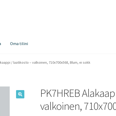
a
Oma tilini
aappi / laatikosto – valkoinen, 710x700x568, Blum, ei sokk
PK7HREB Alakaappi
valkoinen, 710x700