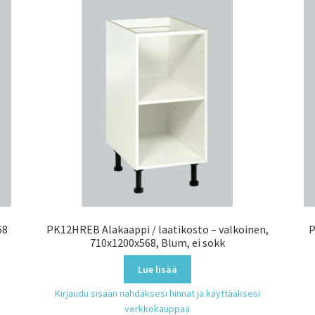
68
PK12HREB Alakaappi / laatikosto – valkoinen,
P
710x1200x568, Blum, ei sokk
Lue lisää
Kirjaudu sisään nähdäksesi hinnat ja käyttääksesi
verkkokauppaa