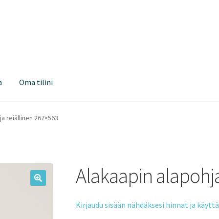
a
Oma tilini
ja reiällinen 267×563
Alakaapin alapohja
Kirjaudu sisään nähdäksesi hinnat ja käyt