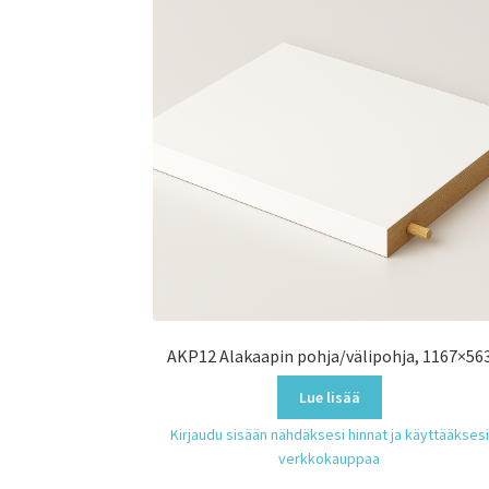
AKP12 Alakaapin pohja/välipohja, 1167×56
Lue lisää
Kirjaudu sisään nähdäksesi hinnat ja käyttääksesi
verkkokauppaa