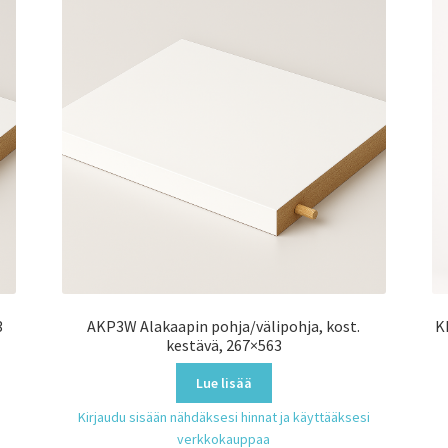
3
AKP3W Alakaapin pohja/välipohja, kost.
K
kestävä, 267×563
Lue lisää
Kirjaudu sisään nähdäksesi hinnat ja käyttääksesi
verkkokauppaa