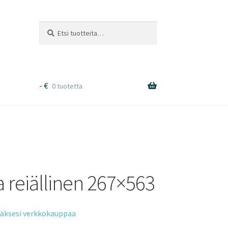
Etsi:
Haku
-
€
0 tuotetta
 reiällinen 267×563
tääksesi verkkokauppaa