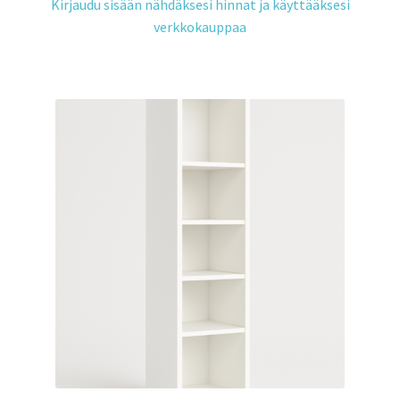
Kirjaudu sisään nähdäksesi hinnat ja käyttääksesi
verkkokauppaa