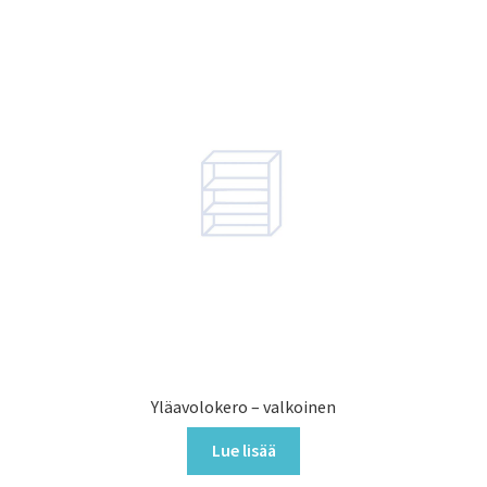
Yläavolokero – valkoinen
Lue lisää